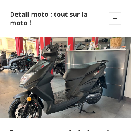
Detail moto : tout sur la
moto !
MENU
ET
WIDGETS